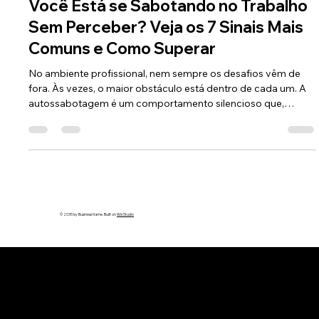
Leidy Boaventura
23 de mai. de 2025
2 min de leitura
Você Está se Sabotando no Trabalho
Sem Perceber? Veja os 7 Sinais Mais
Comuns e Como Superar
No ambiente profissional, nem sempre os desafios vêm de
fora. Às vezes, o maior obstáculo está dentro de cada um. A
autossabotagem é um comportamento silencioso que,
muitas vezes, impede o crescimento na carreira sem que a
pessoa perceba.
© 2035 by Business Name. Built on
Wix Studio