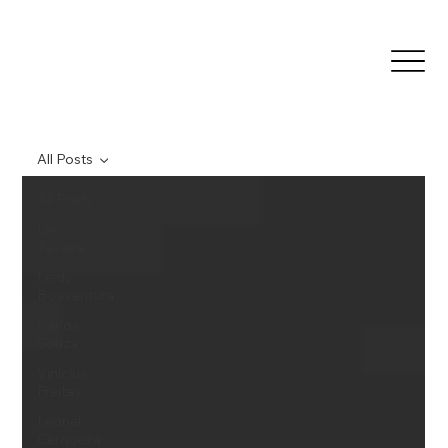
All Posts
All Posts
Léo
Taveira
Leidy
Boaventura
Carlos
Souza
Vinícius
Freitas
Leonel
Cerqueira