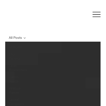
All Posts
All Posts
Léo
Taveira
Leidy
Boaventura
Carlos
Souza
Vinícius
Freitas
Leonel
Cerqueira